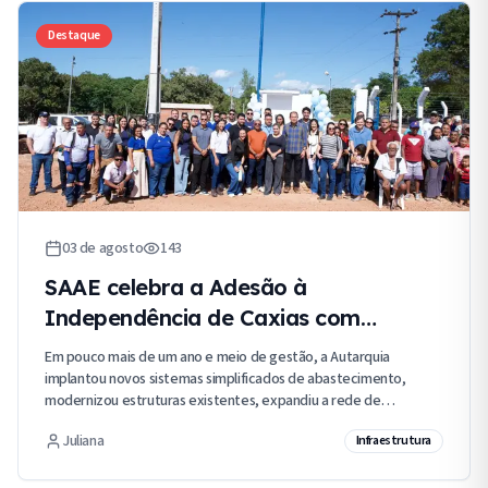
Destaque
03 de agosto
143
SAAE celebra a Adesão à
Independência de Caxias com
modernização e investimentos em
Em pouco mais de um ano e meio de gestão, a Autarquia
saneamento
implantou novos sistemas simplificados de abastecimento,
modernizou estruturas existentes, expandiu a rede de
distribuição em mais de 20 quilômetros, realizou mais de mil
Juliana
Infraestrutura
novas ligações de água, investiu na automação dos sistemas,
renovou a frota operacional e reforçou a segurança dos
colaboradores com novos EPIs e fardamentos.