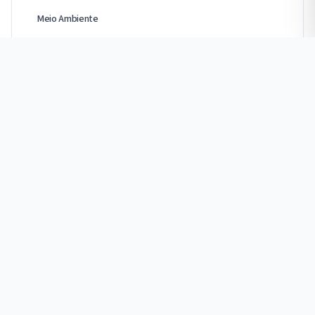
Meio Ambiente
Obras
Social
Links Úteis
Solicitar Serviços
Fale Conosco
Sobre o SAAE