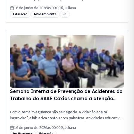
comprometidos com a proteção do meio ambiente e a construção
16 de junho de 2026
às
00:00
Juliana
de um futuro mais sustentável.
Educação
Meio Ambiente
+
1
Semana Interna de Prevenção de Acidentes do
Trabalho do SAAE Caxias chama a atenção
para a segurança, saúde e valorização dos
Com o tema “Segurança não se negocia. A vida não aceita
colaboradores
improviso”, a iniciativa contou com palestras, atividades educativas
e ações de promoção à saúde física e mental, reforçando a
16 de junho de 2026
às
00:00
Juliana
importância da prevenção de acidentes e da construção de um
Institucional
Educação