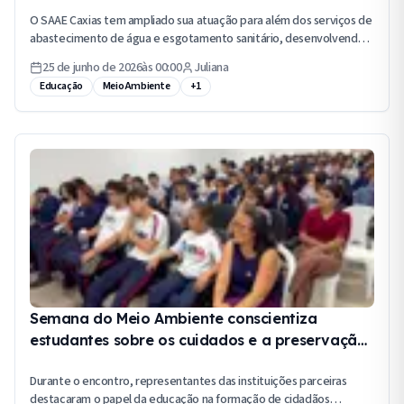
conscientização ambiental
O SAAE Caxias tem ampliado sua atuação para além dos serviços de
abastecimento de água e esgotamento sanitário, desenvolvendo
ações de educação ambiental, responsabilidade social e
25 de junho de 2026
às
00:00
Juliana
conscientização junto à população.
Educação
Meio Ambiente
+
1
Semana do Meio Ambiente conscientiza
estudantes sobre os cuidados e a preservação
dos recursos naturais
Durante o encontro, representantes das instituições parceiras
destacaram o papel da educação na formação de cidadãos