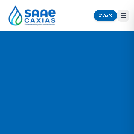
2ª Via