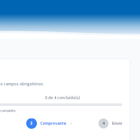
s campos obrigatórios
0
de
4
concluído(s)
 completo
3
Comprovante
4
Envio