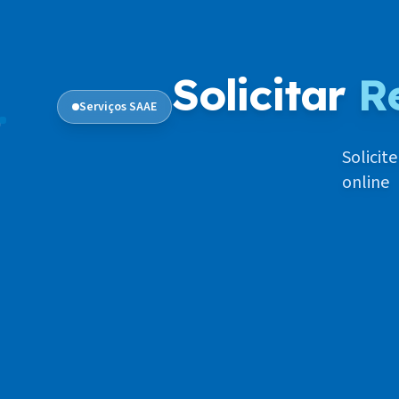
Solicitar
R
Serviços SAAE
Solicit
online