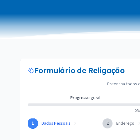
Formulário de Religação
Preencha todos o
Progresso geral
0
%
1
Dados Pessoais
2
Endereço