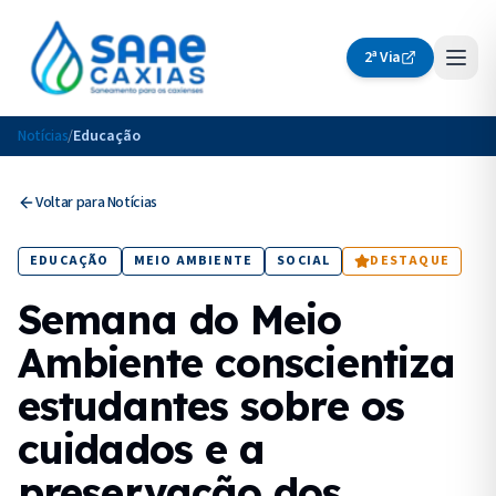
2ª Via
Notícias
/
Educação
Voltar para Notícias
EDUCAÇÃO
MEIO AMBIENTE
SOCIAL
DESTAQUE
Semana do Meio
Ambiente conscientiza
estudantes sobre os
cuidados e a
preservação dos