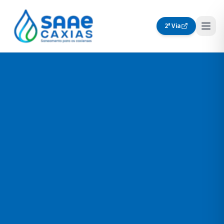
2ª Via