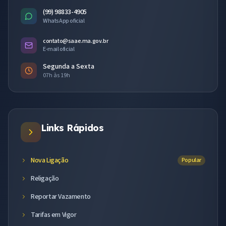
(99) 98833-4905
WhatsApp oficial
contato@saae.ma.gov.br
E-mail oficial
Segunda a Sexta
07h às 19h
Links Rápidos
Nova Ligação
Popular
Religação
Reportar Vazamento
Tarifas em Vigor